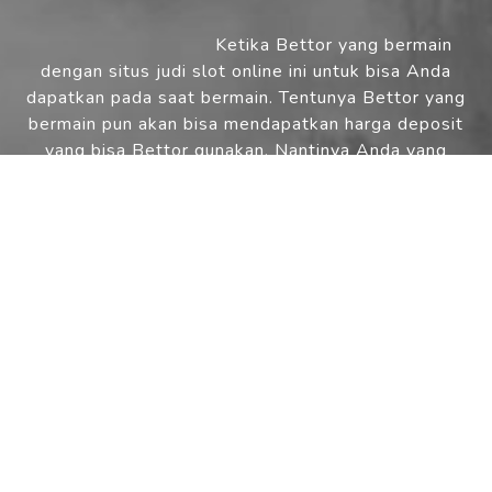
Ketika Bettor yang bermain
dengan situs judi slot online ini untuk bisa Anda
dapatkan pada saat bermain. Tentunya Bettor yang
bermain pun akan bisa mendapatkan harga deposit
yang bisa Bettor gunakan. Nantinya Anda yang
memainkan permainan ini pun bisa mengeluarkan
biaya yang harus dikeluarkan ketika pada saat
bermain dengan sistem permainan judi online ini.
Tentunya pada saat bermain
pun Anda akan bisa memainkan permainan ini.
Tentunya ketika pada saat bermain Bettor yang
menggunakannya pun mereka bisa memilih dengan
jumlah deposit di batasan minimum. Sehingga
bettor yang bermain pun tidak akan mengalami
suatu hal yang dapat membuat mereka suatu
kerugian ketika menggunakannya.