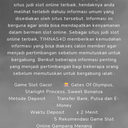
situs judi slot online terbaik, hendaknya anda
melihat terlebih dahulu informasi umum yang
disediakan oleh situs tersebut. Informasi ini
berguna agar anda bisa mendapatkan kenyamanan
dalam bermain slot online. Sebagai situs judi slot
online terbaik, TIMNAS4D memberikan kemudahan
informasi yang bisa diakses calon member agar
menjadi pertimbangan sebelum memutuskan untuk
bergabung. Berikut beberapa informasi penting
yang menjadi pertimbangan bagi beberapa orang
sebelum memutuskan untuk bergabung ialah :
Game Slot Gacor 🎰 Gates Of Olympus,
Starlight Princess, Sweet Bonanza
Metode Deposit Transfer Bank, Pulsa dan E-
Money
Waktu Deposit ± 2 Menit
5 Rekomendasi Game Slot
Online Gampang Menang