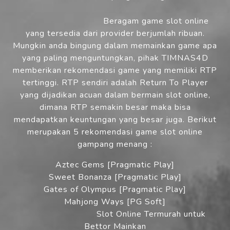
Beragam game slot online
yang tersedia dari provider berjumlah ribuan.
Mungkin anda bingung dalam memainkan game apa
yang paling menguntungkan, pihak TIMNAS4D
memberikan rekomendasi game yang memiliki RTP
tertinggi. RTP sendiri adalah Return To Player
yang dijadikan acuan dalam bermain slot online,
dimana RTP semakin besar maka bisa
mendapatkan keuntungan yang besar juga. Berikut
merupakan 5 rekomendasi game slot online
gampang menang :
Aztec Gems [Pragmatic Play]
Sweet Bonanza [Pragmatic Play]
Gates of Olympus [Pragmatic Play]
Mahjong Ways [PG Soft]
Slot Online Termurah untuk
Bettor Mainkan