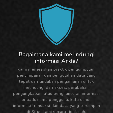
Bagaimana kami melindungi
informasi Anda?
Kami menerapkan praktik pengumpulan,
penyimpanan dan pengolahan data yang
tepat dan tindakan pengamanan untuk
melindungi dari akses, perubahan,
pengungkapan, atau penghancuran informasi
pribadi, nama pengguna, kata sandi,
informasi transaksi dan data yang tersimpan
di Situs kami secara tidak sah.