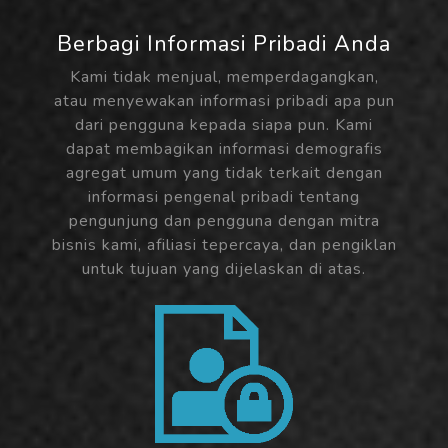
Berbagi Informasi Pribadi Anda
Kami tidak menjual, memperdagangkan,
atau menyewakan informasi pribadi apa pun
dari pengguna kepada siapa pun. Kami
dapat membagikan informasi demografis
agregat umum yang tidak terkait dengan
informasi pengenal pribadi tentang
pengunjung dan pengguna dengan mitra
bisnis kami, afiliasi tepercaya, dan pengiklan
untuk tujuan yang dijelaskan di atas.