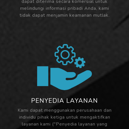
dapat diterima secara komersial untuk
melindungi informasi pribadi Anda, kami
tidak dapat menjamin keamanan mutlak.
PENYEDIA LAYANAN
Kami dapat menggunakan perusahaan dan
individu pihak ketiga untuk mengaktifkan
layanan kami ("Penyedia layanan yang