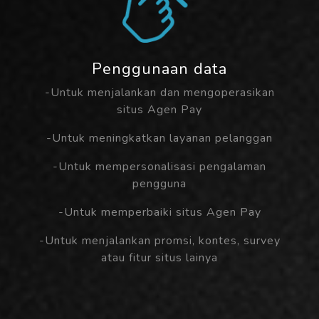
Penggunaan data
-Untuk menjalankan dan mengoperasikan
situs Agen Pay
-Untuk meningkatkan layanan pelanggan
-Untuk mempersonalisasi pengalaman
pengguna
-Untuk memperbaiki situs Agen Pay
-Untuk menjalankan promsi, kontes, survey
atau fitur situs lainya