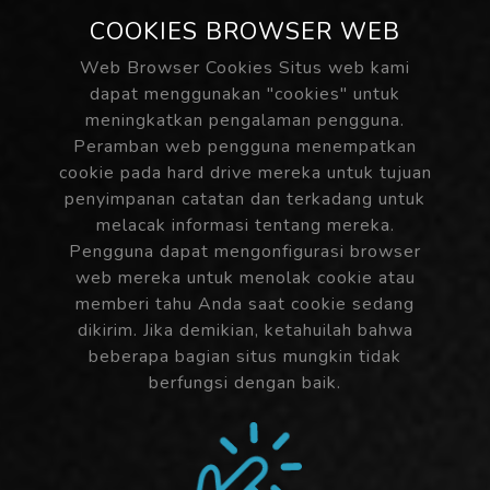
COOKIES BROWSER WEB
Web Browser Cookies Situs web kami
dapat menggunakan "cookies" untuk
meningkatkan pengalaman pengguna.
Peramban web pengguna menempatkan
cookie pada hard drive mereka untuk tujuan
penyimpanan catatan dan terkadang untuk
melacak informasi tentang mereka.
Pengguna dapat mengonfigurasi browser
web mereka untuk menolak cookie atau
memberi tahu Anda saat cookie sedang
dikirim. Jika demikian, ketahuilah bahwa
beberapa bagian situs mungkin tidak
berfungsi dengan baik.