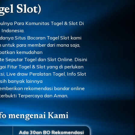
gel Slot)
lnya Para Komunitas Togel & Slot Di
Indonesia.
anya Situs Bocoran Togel Slot kami
untuk para member dari mana saja,
patkan kemudahan
 Seputar Togel dan Slot Online. Disini
i Fitur Togel & Slot yang di perlukan
ksi, Live draw Peralatan Togel, Info Slot
sih banyak lainnya
 memberikan rekomendasi bandar online
 terbukti Terpercaya dan Aman.
nfo mengenai Kami
Ada 30an BO Rekomendasi