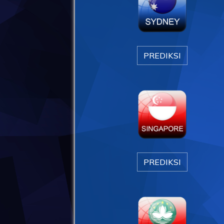
PREDIKSI
PREDIKSI