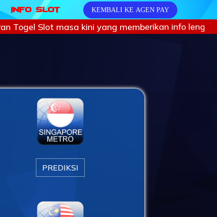
Info Slot
KEMBALI KE AGEN PAY
i yang memberikan info lengkap seputar Togel & Slot p
PREDIKSI