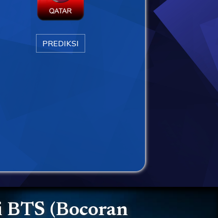
PREDIKSI
i BTS (Bocoran